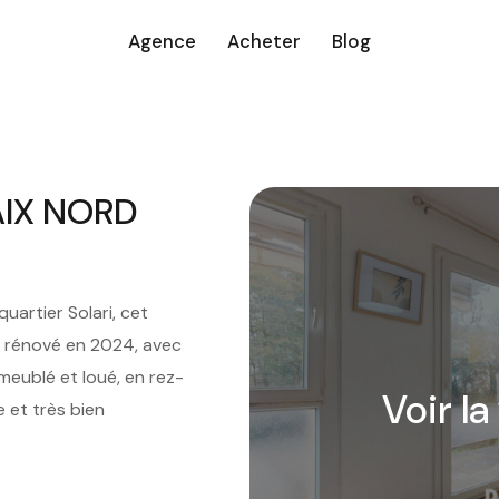
Agence
Acheter
Blog
AIX NORD
artier Solari, cet
 rénové en 2024, avec
eublé et loué, en rez-
Voir la
 et très bien