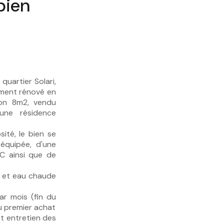
bien
uartier Solari,
ement rénové en
on 8m2, vendu
une résidence
sité, le bien se
équipée, d'une
C ainsi que de
e et eau chaude
r mois (fin du
ou premier achat
t entretien des