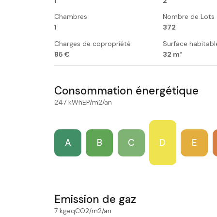
1
2
Chambres
Nombre de Lots
1
372
Charges de copropriété
Surface habitabl
85 €
32 m²
Consommation énergétique
247 kWhEP/m2/an
A
B
C
D
E
Emission de gaz
7 kgeqCO2/m2/an