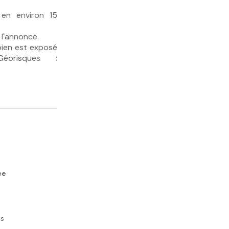
 en environ 15
 l'annonce.
bien est exposé
éorisques :
ce
es