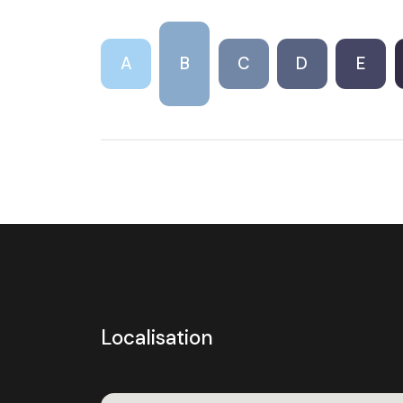
A
B
C
D
E
Localisation