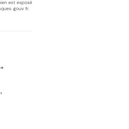
bien est exposé
ques. gouv. fr.
ce
es