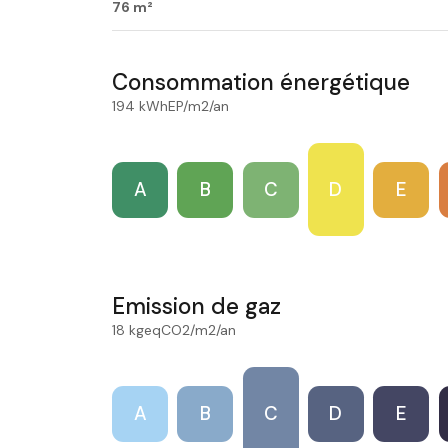
76 m²
Consommation énergétique
194 kWhEP/m2/an
A
B
C
D
E
Emission de gaz
18 kgeqCO2/m2/an
A
B
C
D
E