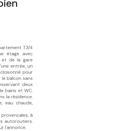
bien
partement T3/4
me étage avec
 et de la gare
'une entrée, un
ecloisonné pour
 le balcon sans
desservant deux
de bains et WC.
s la résidence.
e, eau chaude,
 provencales, à
 autoroutiers.
ur l'annonce.