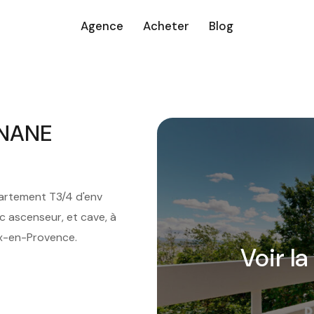
Agence
Acheter
Blog
GNANE
artement T3/4 d'env
 ascenseur, et cave, à
ix-en-Provence.
Voir la