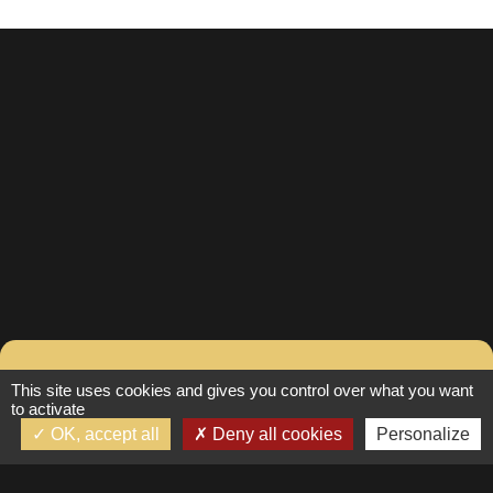
Contacter Fanny pour
This site uses cookies and gives you control over what you want
to activate
plus d’informations
OK, accept all
Deny all cookies
Personalize