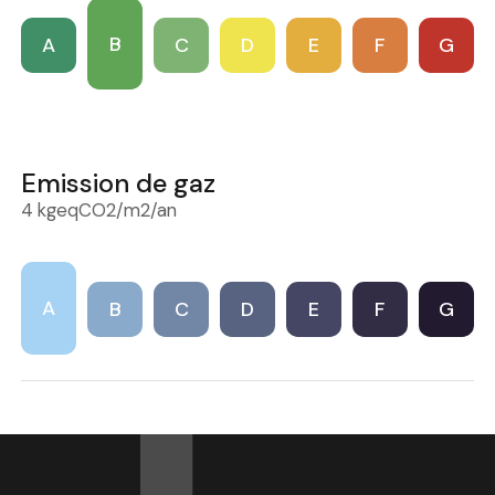
B
A
C
D
E
F
G
Emission de gaz
4 kgeqCO2/m2/an
A
B
C
D
E
F
G