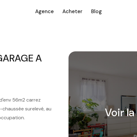
Agence
Acheter
Blog
 GARAGE A
 d'env 56m2 carrez
e-chaussée surelevé, au
Voir la
occupation.