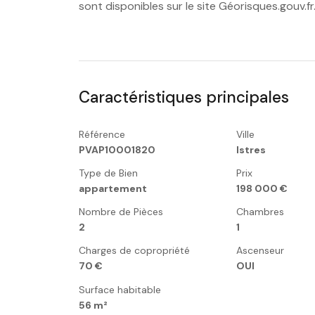
sont disponibles sur le site Géorisques.gouv.fr
Caractéristiques principales
Référence
Ville
PVAP10001820
Istres
Type de Bien
Prix
appartement
198 000 €
Nombre de Pièces
Chambres
2
1
Charges de copropriété
Ascenseur
70 €
OUI
Surface habitable
56 m²