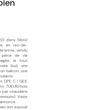
bien
2/3 d'env 56m2
ée, en rez-de-
e Istres, vendu
 pièce de vie
agée, le tout
osée Sud, une
un balcon, une
oulants.
. DPE: C / GES:
env 70EUR/mois
e par chaudière
ommuns) Visite
l'annonce.
bien est exposé