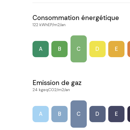
Consommation énergétique
122 kWhEP/m2/an
A
B
C
D
E
Emission de gaz
24 kgeqCO2/m2/an
A
B
C
D
E