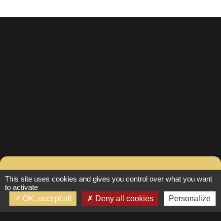
Contacter Fanny pour
This site uses cookies and gives you control over what you want
to activate
plus d’informations
OK, accept all
Deny all cookies
Personalize