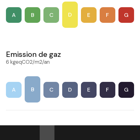
D
A
B
C
E
F
G
Emission de gaz
6 kgeqCO2/m2/an
B
A
C
D
E
F
G