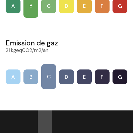
B
A
C
D
E
F
G
Emission de gaz
21 kgeqCO2/m2/an
C
A
B
D
E
F
G