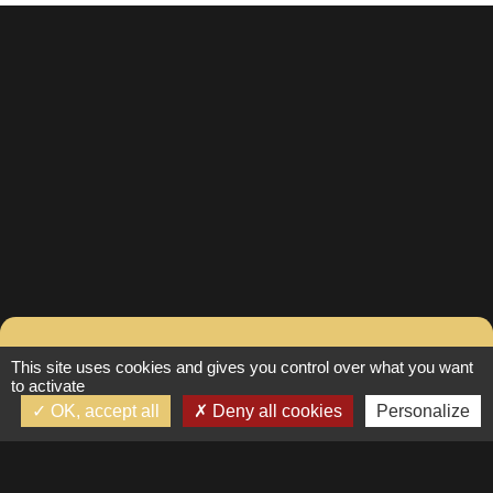
Contacter Fanny pour
This site uses cookies and gives you control over what you want
to activate
plus d’informations
OK, accept all
Deny all cookies
Personalize
Suivez-nous
Prénom