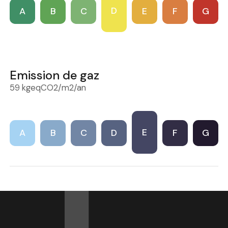
D
A
B
C
E
F
G
Emission de gaz
59 kgeqCO2/m2/an
E
A
B
C
D
F
G