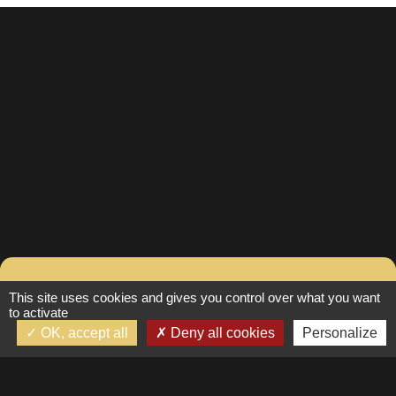
Contacter Fanny pour
This site uses cookies and gives you control over what you want
to activate
plus d’informations
OK, accept all
Deny all cookies
Personalize
Suivez-nous