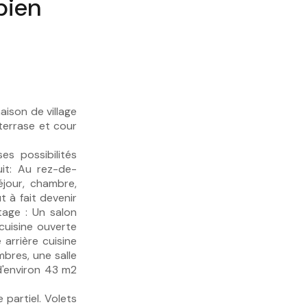
bien
ison de village
terrase et cour
s possibilités
t: Au rez-de-
jour, chambre,
 à fait devenir
age : Un salon
cuisine ouverte
arrière cuisine
bres, une salle
d'environ 43 m2
 partiel. Volets