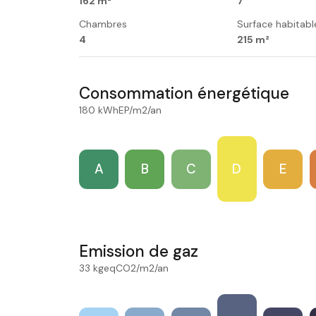
162 m²
7
Chambres
Surface habitabl
4
215 m²
Consommation énergétique
180 kWhEP/m2/an
A
B
C
D
E
Emission de gaz
33 kgeqCO2/m2/an