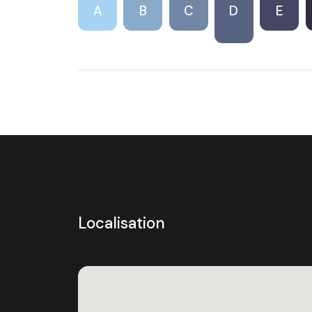
A
B
C
D
E
Localisation