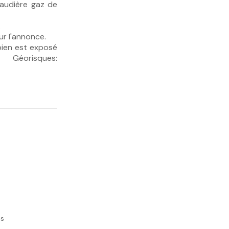
haudière gaz de
.
ur l'annonce.
bien est exposé
éorisques:
es