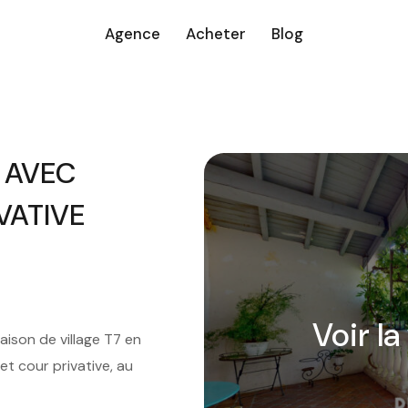
Agence
Acheter
Blog
2 AVEC
VATIVE
Voir la
son de village T7 en
et cour privative, au