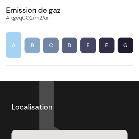
Emission de gaz
4 kgeqCO2/m2/an
A
B
C
D
E
F
G
Localisation