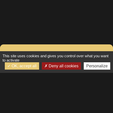
Contacter Fanny pour
This site uses cookies and gives you control over what you want
to activate
plus d’informations
OK, accept all
Deny all cookies
Personalize
Suivez-nous
Prénom
Mentions légales
RGPD
Nom
Copyright © 2026. Premi’Home