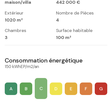
maison/villa
442 000 €
Extérieur
Nombre de Pièces
1020 m²
4
Chambres
Surface habitable
3
100 m²
Consommation énergétique
150 kWhEP/m2/an
C
A
B
D
E
F
G