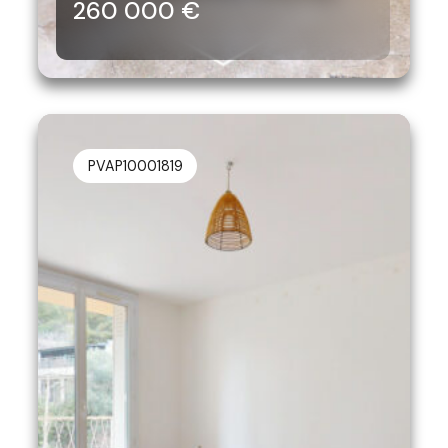
260 000 €
PVAP10001819