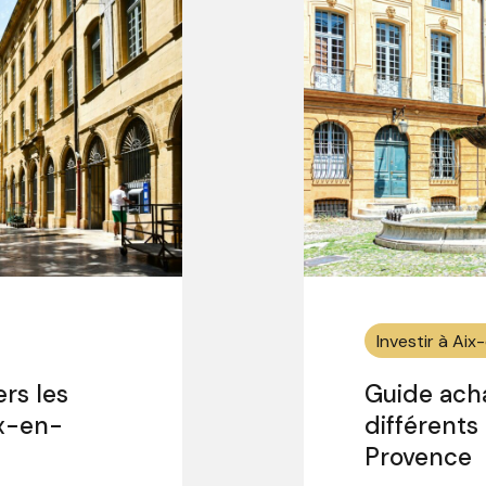
Investir à Ai
ers les
Guide acha
ix-en-
différents
Provence