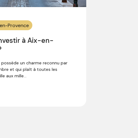
x-en-Provence
nvestir à Aix-en-
?
 possède un charme reconnu par
bre et qui plaît à toutes les
le aux mille...