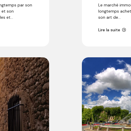
ongtemps par son
Le marché immobi
e et son
longtemps achete
s et...
son art de...
Lire la suite