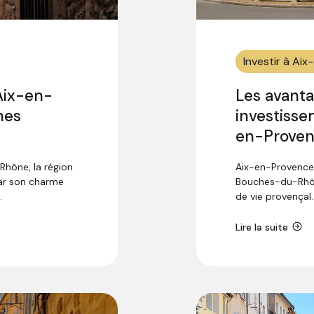
Investir à Ai
’Aix-en-
Les avant
nes
investisse
en-Prove
hône, la région
Aix-en-Provence
ar son charme
Bouches-du-Rhôn
.
de vie provençal.
Lire la suite