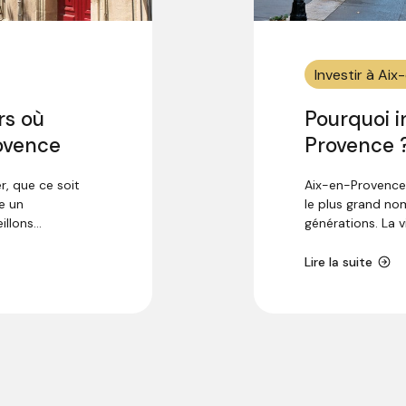
Investir à Ai
rs où
Pourquoi i
ovence
Provence 
r, que ce soit
Aix-en-Provence
e un
le plus grand nom
llons...
générations. La vil
Lire la suite