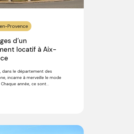
x-en-Provence
ages d’un
ment locatif à Aix-
nce
, dans le département des
e, incarne à merveille le mode
 Chaque année, ce sont...