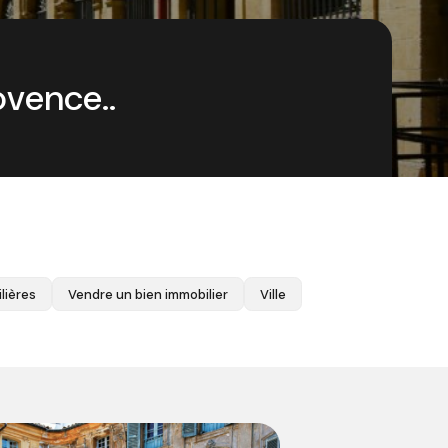
ovence..
lières
Vendre un bien immobilier
Ville